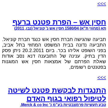
>>>
חסין אש – הפרת פטנט ברעף
תא (מחוזי ת"א) 1580/04 חסין אש נ' קוניאל (נבו, 2011)
תביעה שהגישה חברת חסין אש כנגד חברת קוניאל.
התביעה נדונה בבית המשפט המחוזי בתל אביב,
בפני השופט אליהו בכר. ביום 20.2.2011 ניתן פסק
הדין בתיק. ענינה של התובענה דנא נסב אודות
שאלת הפרתם של אמצאות חסין אש המוגנות
בפטנטים רשומים,
>>>
התנגדות לבקשת פטנט לשיטה
לטיפול רפואי בגוף האדם
טבע תעשיות פרמצבטיות בע"מ נ' Merck & co Inc.