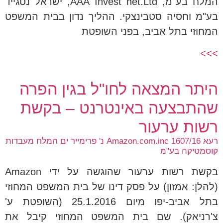
המלח בע"מ, AAA Invest net.Ltd, ישראל נטגייד
בע"מ וחסיה סטבינצקי. ההליך נדון בבית המשפט
המחוזי בתל אביב, בפני השופטת
>>>
היתר המצאה לחו"ל בגין הפרה
שהתבצעה באינטרנט – בקשת
רשות ערעור
רעא 1607/16 Amazon.com.inc נ' פרימייר ים המלח מעבדות
קוסמטיקה בע"מ
בקשת רשות ערעור שהוגשה על ידי Amazon
(להלן: אמזון) על פסק דינו של בית המשפט המחוזי
בתל אביב-יפו מיום 25.1.2016 (השופטת ע'
צ'רניאק). שם בית המשפט המחוזי קיבל את