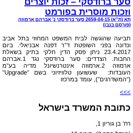
סער ברודסקי – זכות יוצרים
וזכות מוסרית בפורמט
תא (ת"א) 2659-04-15 סער ברודסקי נ' אברהם ארמוזה
(פורסם בנבו)
תביעה שהוגשה לבית המשפט המחוזי בתל אביב
ונדונה בפני השופטת ד"ר דפנה אבניאלי. ביום
23.4.2017 ניתן פסק הדין חלקי בתיק בשאלת
החבות. הצדדים: סער ברודסקי נגד 1.אברהם
ארמוזה 2.ארמוזה אינטרנשיונל מדיה בע"מ
העובדות: שעשועון טלוויזיוני בשם "Upgrade"
("המשדרגים"), עומד במרכזו
>>>
כתובת המשרד בישראל
רח' בן גוריון 1,