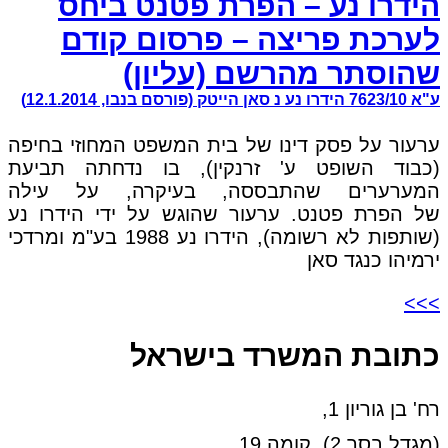
הידרו נע – הפרת פטנט ביחס
לערכת פריצה – פרסום קודם
שהוסתר מהרשם (עליון)
ע"א 7623/10 הידרו נע נ סאן הייטק (פורסם בנבו, 12.1.2014)
ערעור על פסק דינו של בית המשפט המחוזי בחיפה
(כבוד השופט ע' זרנקין), בו נדחתה תביעת
המערערים שהתבססה, בעיקרה, על עילה
של הפרת פטנט. ערעור שהוגש על ידי הידרו נע
(שותפות לא רשומה), הידרו נע 1988 בע"מ ומרדכי
ירמיהו כנגד סאן
>>>
כתובת המשרד בישראל
רח' בן גוריון 1,
(מגדל בסר 2), קומה 19