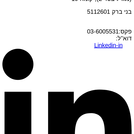
בני ברק 5112601
טל:03-6005572
פקס:03-6005531
דוא"ל:
office@dwo.co.il
Linkedin-in