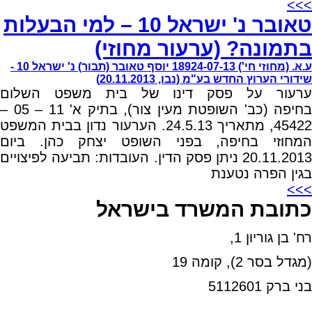
>>>
טאובר נ' ישראל 10 – למי הבעלות
בתמונה? (ערעור מחוזי)
ע.א. (מחוזי חי') 18924-07-13 יוסף טאובר (תבור) נ' ישראל 10 -
שידורי הערוץ החדש בע"מ (נבו, 20.11.2013)
ערעור על פסק דינו של בית משפט השלום
בחיפה (כב' השופטת מעין צור), בתיק א' 11 – 05 –
45422, מתאריך 24.5.13. הערעור נדון בבית המשפט
המחוזי בחיפה, בפני השופט יצחק כהן. ביום
20.11.2013 ניתן פסק הדין. העובדות: תביעה לפיצויים
בגין הפרה נטענת
>>>
כתובת המשרד בישראל
רח' בן גוריון 1,
(מגדל בסר 2), קומה 19
בני ברק 5112601
טל:03-6005572