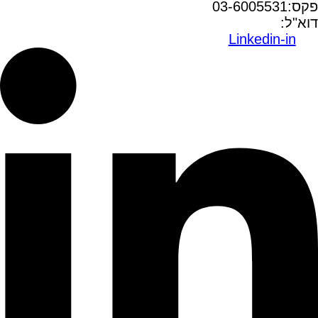
פקס:03-6005531
דוא"ל:
office@dwo.co.il
Linkedin-in