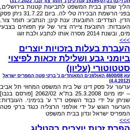
תק (י-ם) 15195-07-21 ענת קינן נ' תומר צור (נבו, 31.7.2022)
הליך שנדון בבית המשפט לתביעות קטנות בירושלים,
בפני הרשמת הבכירה טלי לה. ביום 31.7.22 ניתן פסק
הדין. הצדדים: התובעת: ענת קינן; הנתבע: תומר צור.
העובדות: התובעת ציירה ציור של עץ תפוחים בצבעי
מים, ובשנת 2014 מסרה אותו לנתבע ולבת זוגו
>>>
העברת בעלות בזכויות יוצרים
ביומני גבע ושלילת זכאות לפיצוי
סטטוטורי (עליון)
עא 4600/08 האולפנים המאוחדים נ' ברקי פטה המפריס ישראל
(4.4.2012)
ערעור על פסק דינו של בית המשפט המחוזי תל אביב
– יפו מיום 25.3.2008 בת"א 2062/02 [פורסם בנבו]
שניתן על ידי כבוד השופט ד"ר ע' בנימיני. העובדות:
הערעור הוגש על ידי אולפני הרצליה כנגד ברקי פטה
המפריס ישראל ונדון בבית המשפט
>>>
הפרת זכות יוצרים בקטלוג