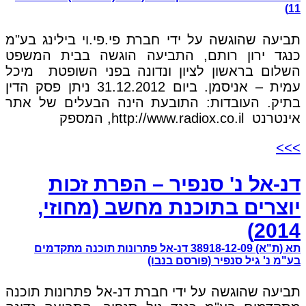
11)
תביעה שהוגשה על ידי חברת פי.פי.וי בילינג בע"מ
כנגד ירון רותם, התביעה הוגשה בבית המשפט
השלום בראשון לציון ונדונה בפני השופטת מיכל
עמית – אניסמן. ביום 31.12.2012 ניתן פסק הדין
בתיק. העובדות: התובעת הינה הבעלים של אתר
אינטרנט http://www.radiox.co.il, המספק
>>>
דנ-אל נ' סנפיר – הפרת זכות
יוצרים בתוכנת מחשב (מחוזי,
2014)
תא (ת"א) 38918-12-09 דנ-אל פתרונות תוכנה מתקדמים
בע"מ נ' גיל סנפיר (פורסם בנבו)
תביעה שהוגשה על ידי חברת דנ-אל פתרונות תוכנה