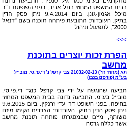
מתקדמים בע"מ כנגד גיל סנפיר. התביעה נדונה
בבית המשפט המחוזי בתל אביב, בפני השופטת ד"ר
מיכל אגמון-גונן. ביום 9.4.2014 ניתן פסק הדין
בתיק. העובדות: התובעת פיתחה תוכנה בשם "דנאל
2000", לתפעול וניהול
>>>
הפרת זכות יוצרים בתוכנת
מחשב
תא (מחוזי חי') 21032-02-13 צבי קרפל נ' די.פי.סי. מובייל
בע"מ (פורסם בנבו)
תביעה שהוגשה על ידי צבי קרפל כנגד די.פי.סי.
מובייל בע"מ. התביעה נדונה בבית המשפט המחוזי
בחיפה, בפני השופט דר' עדי זרנקין. ביום 9.6.2015
ניתן פסק הדין בתיק. העובדות: הצדדים הקימו מיזם
משותף, מיזם שבמסגרתו פותחה תוכנת מחשב
אשר כללה גרסה