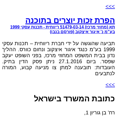
>>>
הפרת זכות יוצרים בתוכנה
תא (מחוזי מרכז) 51479-03-14 ריווחית - תכנות עסקי 1999
בע"מ נ' איגור איצקוב (פורסם בנבו)
תביעה שהוגשה על ידי חברת ריווחית – תכנות עסקי
1999 בע"מ כנגד איגור איצקוב ונחום כוורס. ההליך
נדון בבית המשפט המחוזי מרכז, בפני השופט יעקב
שפסר. ביום 27.1.2016 ניתן פסק הדין בתיק.
העובדות: תובענה למתן צו מניעה קבוע, המורה
לנתבעים
>>>
כתובת המשרד בישראל
רח' בן גוריון 1,