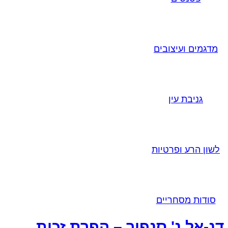
מדגמים ועיצובים
גניבת עין
לשון הרע ופרטיות
סודות מסחריים
דנ-אל נ' סנפיר – הפרת זכות