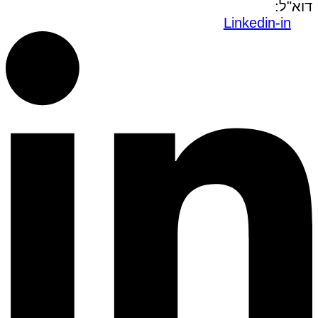
דוא"ל:
office@dwo.co.il
Linkedin-in