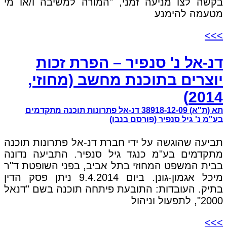
בקשה לצו מניעה זמני, "המורה למשיבה ו/או מי
מטעמה להימנע
>>>
דנ-אל נ' סנפיר – הפרת זכות
יוצרים בתוכנת מחשב (מחוזי,
2014)
תא (ת"א) 38918-12-09 דנ-אל פתרונות תוכנה מתקדמים
בע"מ נ' גיל סנפיר (פורסם בנבו)
תביעה שהוגשה על ידי חברת דנ-אל פתרונות תוכנה
מתקדמים בע"מ כנגד גיל סנפיר. התביעה נדונה
בבית המשפט המחוזי בתל אביב, בפני השופטת ד"ר
מיכל אגמון-גונן. ביום 9.4.2014 ניתן פסק הדין
בתיק. העובדות: התובעת פיתחה תוכנה בשם "דנאל
2000", לתפעול וניהול
>>>