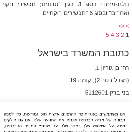
תלת-מימדי בסוג 3 בגין "סבונים; תכשירי ניקוי
ואחרים" ובסוג 5 "תכשירים רוקחיים
>>>
5
4
3
2
1
כתובת המשרד בישראל
רח' בן גוריון 1,
(מגדל בסר 2), קומה 19
בני ברק 5112601
טל:03-6005572
פקס:03-6005531
אנו משתמשים בעוגיות כדי להתאים אישית תוכן ומודעות, כדי לספק
תכונות של מדיה חברתית ולנתח את התנועה שלנו. אנו גם חולקים
דוא"ל:
office@dwo.co.il
מידע על השימוש שלך באתר שלנו עם שותפי המדיה החברתית,
הפרסום והאנליטיקס שלנו שעשויים לשלב אותו עם מידע אחר שסיפקת