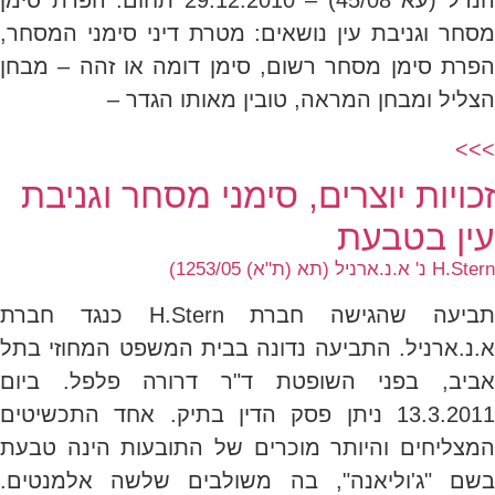
הנדל (עא 45/08) – 29.12.2010 תחום: הפרת סימן
מסחר וגניבת עין נושאים: מטרת דיני סימני המסחר,
הפרת סימן מסחר רשום, סימן דומה או זהה – מבחן
הצליל ומבחן המראה, טובין מאותו הגדר –
>>>
זכויות יוצרים, סימני מסחר וגניבת
עין בטבעת
H.Stern נ' א.נ.ארניל (תא (ת"א) 1253/05)
תביעה שהגישה חברת H.Stern כנגד חברת
א.נ.ארניל. התביעה נדונה בבית המשפט המחוזי בתל
אביב, בפני השופטת ד"ר דרורה פלפל. ביום
13.3.2011 ניתן פסק הדין בתיק. אחד התכשיטים
המצליחים והיותר מוכרים של התובעות הינה טבעת
בשם "ג'וליאנה", בה משולבים שלשה אלמנטים.