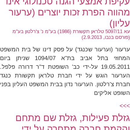
עקיפת אמצעי הגנה טכנולוגי אינו
מהווה הפרת זכות יוצרים (ערעור
עליון)
עא 5097/11 טלראן תקשורת (1986) בע"מ נ' צ'רלטון בע"מ
(פורסם בנבו, 2.9.2013)
ערעור (וערעור שכנגד) על פסק דינו של בית המשפט
המחוזי בתל אביב בת"א 1094/07 שניתן ביום
19.05.2011 על-ידי כב' השופטת ד"ר דרורה פלפל.
הערעור הוגש על ידי חברת טלראן תקשורת כנגד
חברת צ'רלטון. הערעור נדון בבית המשפט העליון בפני
השופט אליקים
>>>
גזלת פעילות, גזלת שם מתחם
והקמת חברה מתחרה על ידי