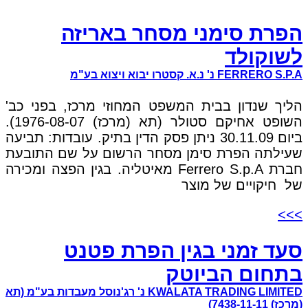
הפרת סימני מסחר באריזה
לשוקולד
FERRERO S.P.A נ' נ.א. קסטרו יבוא ויצוא בע"מ
הליך שנדון בבית המשפט המחוזי מרכז, בפני כב'
השופט אחיקם סטולר (תא (מרכז) 1976-08-07).
ביום 30.11.09 ניתן פסק הדין בתיק. עובדות: תביעה
שעילתה הפרת סימן מסחר הרשום על שם התובעת
חברת Ferrero S.p.A מאיטליה. בגין הפצה ומכירה
של חיקויים של מוצר
>>>
סעד זמני בגין הפרת פטנט
בתחום הביוטק
KWALATA TRADING LIMITED נ' רג'נוסל מעבדות בע"מ (תא
(מרכז) 7438-11-11)