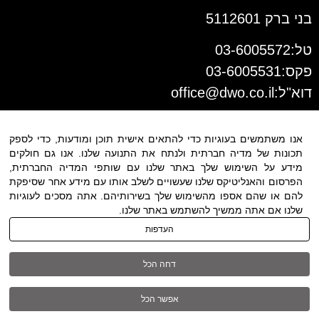
בני ברק 5112601
טל:03-6005572
פקס:03-6005531
דוא"ל:
office@dwo.co.il
אנו משתמשים בעוגיות כדי להתאים אישית תוכן ומודעות, כדי לספק
תכונות של מדיה חברתית ולנתח את התנועה שלנו. אנו גם חולקים
מידע על השימוש שלך באתר שלנו עם שותפי המדיה החברתית,
הפרסום והאנליטיקס שלנו שעשויים לשלב אותו עם מידע אחר שסיפקת
להם או שהם אספו מהשימוש שלך בשירותיהם. אתה מסכים לעוגיות
שלנו אם אתה ממשיך להשתמש באתר שלנו.
תנאי שימוש
|
הצהרת נגישות
| כל
העדפות
הזכויות שמורות ל DWO ©
דחה הכל
03-6005572
אפשר הכל