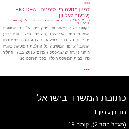
>>>
דמיון מטעה בין סימנים BIG DEAL
(ערעור לעליון)
רעא 8545/17 ידיעות אינטרנט נ' ה.א.ב. טריידינג בע"מ (פורסם בנבו,
7.1.2018)
בקשת רשות ערעור על פסק דינו של בית המשפט
המחוזי בתל אביב-יפו (השופט גרשון גונטובניק)
מיום 3.10.2017 בעש"א 6860-01-17 במסגרתו
התקבל ערעור המשיבה על החלטת הפוסקת בקניין
רוחני (יערה שושני-כספי) מיום 7.12.2016. ההליך
נדון בבית המשפט העליון בפני השופט מני
>>>
כתובת המשרד בישראל
רח' בן גוריון 1,
(מגדל בסר 2), קומה 19