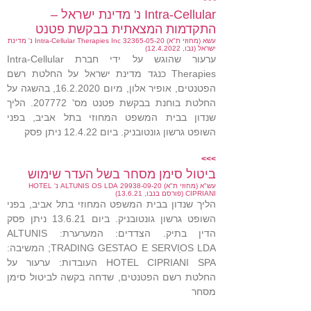
Intra-Cellular נ' מדינת ישראל –
התקדמות המצאתית בבקשת פטנט
עשא (מחוזי ת"א) 32365-05-20 Intra-Cellular Therapies Inc נ' מדינת
ישראל (נבו, 12.4.2022)
ערעור שהוגש על ידי חברת Intra-Cellular
Therapies כנגד מדינת ישראל על החלטת רשם
הפטנטים, אופיר אלון, מיום 16.2.2020, בהשגה על
החלטת בוחנת בבקשת פטנט מס' 207772. הליך
שנדון בבית המשפט המחוזי בתל אביב, בפני
השופט גרשון גונטובניק. ביום 12.4.22 ניתן פסק
>>>
ביטול סימן מסחר בשל העדר שימוש
עש"א (מחוזי ת"א) 29938-09-20 ALTUNIS OS LDA נ' HOTEL
CIPRIANI (פורסם בנבו, 13.6.21)
הליך שנדון בבית המשפט המחוזי בתל אביב, בפני
השופט גרשון גונטובניק. ביום 13.6.21 ניתן פסק
הדין בתיק. הצדדים: המערערת: ALTUNIS
TRADING GESTAO E SERVIַOS LDA; המשיבה:
HOTEL CIPRIANI SPA העובדות: ערעור על
החלטת רשם הפטנטים, שדחה בקשה לביטול סימן
מסחר