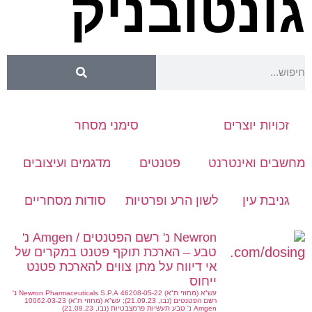
גונטובניק
זכויות יוצרים
סימני מסחר
מחשבים ואינטרנט
פטנטים
מדגמים ועיצובים
גניבת עין
לשון הרע ופרטיות
סודות מסחריים
Newron נ' רשם הפטנטים / Amgen נ'
טבע – הארכת תוקף פטנט במקרים של
אי דיווח על מתן צווים להארכת פטנט
ייחוס
עש"א (מחוזי ת"א) 46208-05-22 Newron Pharmaceuticals S.P.A נ'
רשם הפטנטים (נבו, 21.09.23); עש"א (מחוזי ת"א) 10062-03-23
Amgen נ' טבע תעשיות פרמצבטיות (נבו, 21.09.23)