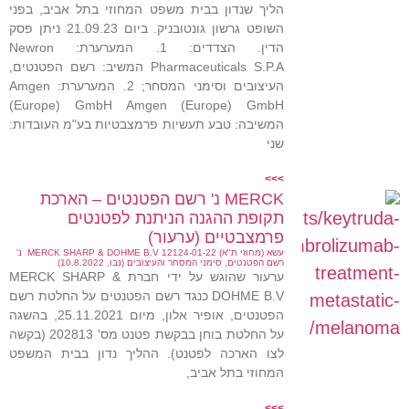
הליך שנדון בבית משפט המחוזי בתל אביב, בפני
השופט גרשון גונטובניק. ביום 21.09.23 ניתן פסק
הדין. הצדדים: 1. המערערת: Newron
Pharmaceuticals S.P.A המשיב: רשם הפטנטים,
העיצובים וסימני המסחר; 2. המערערת: Amgen
(Europe) GmbH Amgen (Europe) GmbH
המשיבה: טבע תעשיות פרמצבטיות בע"מ העובדות:
שני
>>>
MERCK נ' רשם הפטנטים – הארכת
תקופת ההגנה הניתנת לפטנטים
פרמצבטיים (ערעור)
עשא (מחוזי ת"א) 12124-01-22 MERCK SHARP & DOHME B.V נ'
רשם הפטנטים, סימני המסחר והעיצובים (נבו, 10.8.2022)
ערעור שהוגש על ידי חברת MERCK SHARP &
DOHME B.V כנגד רשם הפטנטים על החלטת רשם
הפטנטים, אופיר אלון, מיום 25.11.2021, בהשגה
על החלטת בוחן בבקשת פטנט מס' 202813 (בקשה
לצו הארכה לפטנט). ההליך נדון בבית המשפט
המחוזי בתל אביב,
>>>