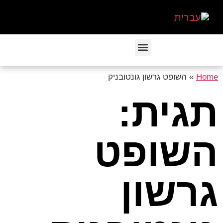
Home
»
השופט גרשון גונטובניק
תגית:
השופט
גרשון