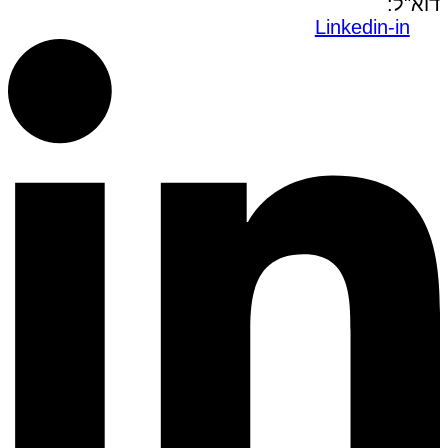
דוא"ל:
office@dwo.co.il
Linkedin-in