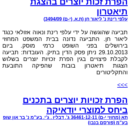
הפרת זכות יוצרים בהצגת
תיאטרון
עלפי רינת נ' ליאור חן (ת.א. (י-ם) 3494/09)
תביעה שהוגשה על ידי עלפי רינת ונאוה אזולאי כנגד
ליאור חן. התביעה נדונה בבית המשפט המחוזי
בירושלים בפני השופט כרמי מוסק. ביום
29.10.2013 ניתן פסק הדין בתיק. העובדות: תביעה
לקבלת פיצויים בגין הפרת זכויות יוצרים בשלוש
הצגות תיאטרון בובות שהפיקה התובעת
והתקליטורים
>>>
הפרת זכויות יוצרים בתכנים
ביחס למוצרי יודאיקה
תא (מחוזי י-ם) 36461-12-11 ג'. דבליו . ג'י. בע"מ נ' בר און שופ
בע"מ (פורסם בנבו)