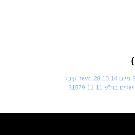
שתי בקשות רשות ערעור – מזה ומזה – על פסק-דינו של בית המשפט המחוזי בירושלים, בע"פ 30907-03-14 מיום 28.10.14, אשר קיבל
31579-11-11