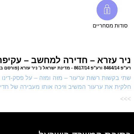
סודות מסחריים
ניר עזרא – חדירה למחשב – עקיפה ט
רע"פ 8464/14 ורע"פ 8617/14 - מדינת ישראל נ' ניר עזרא (פורסם בנבו, 2015)
חלקית את ערעור המשיב וזיכה אותו מעבירה של חדירה ל
>>>