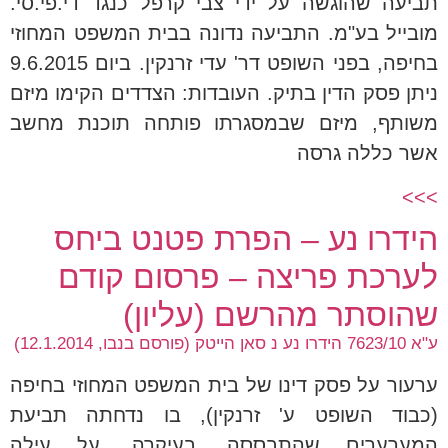
תביעה שהוגשה על ידי צבי קרפל כנגד די.פי.סי.
מובייל בע"מ. התביעה נדונה בבית המשפט המחוזי
בחיפה, בפני השופט דר' עדי זרנקין. ביום 9.6.2015
ניתן פסק הדין בתיק. העובדות: הצדדים הקימו מיזם
משותף, מיזם שבמסגרתו פותחה תוכנת מחשב
אשר כללה גרסה
>>>
הידרו נע – הפרת פטנט ביחס
לערכת פריצה – פרסום קודם
שהוסתר מהרשם (עליון)
ע"א 7623/10 הידרו נע נ סאן הייטק (פורסם בנבו, 12.1.2014)
ערעור על פסק דינו של בית המשפט המחוזי בחיפה
(כבוד השופט ע' זרנקין), בו נדחתה תביעת
המערערים שהתבססה, בעיקרה, על עילה