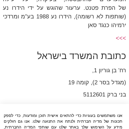
של הפרת פטנט. ערעור שהוגש על ידי הידרו נע
(שותפות לא רשומה), הידרו נע 1988 בע"מ ומרדכי
ירמיהו כנגד סאן
>>>
כתובת המשרד בישראל
רח' בן גוריון 1,
(מגדל בסר 2), קומה 19
בני ברק 5112601
טל:03-6005572
פקס:03-6005531
אנו משתמשים בעוגיות כדי להתאים אישית תוכן ומודעות, כדי לספק
תכונות של מדיה חברתית ולנתח את התנועה שלנו. אנו גם חולקים
דוא"ל:
office@dwo.co.il
מידע על השימוש שלך באתר שלנו עם שותפי המדיה החברתית,