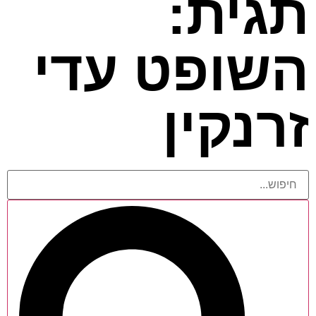
תגית:
השופט עדי
זרנקין