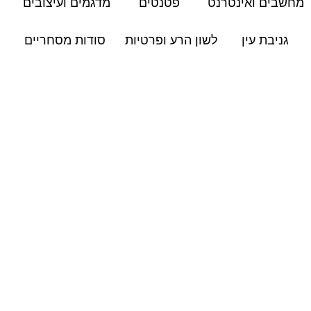
מחשבים ואינטרנט
פטנטים
מדגמים ועיצובים
גניבת עין
לשון הרע ופרטיות
סודות מסחריים