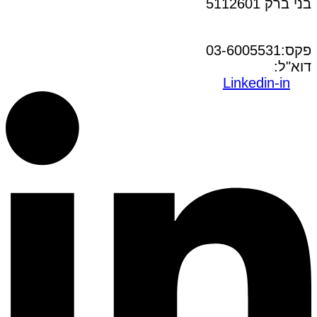
בני ברק 5112601
טל:03-6005572
פקס:03-6005531
דוא"ל:
office@dwo.co.il
Linkedin-in