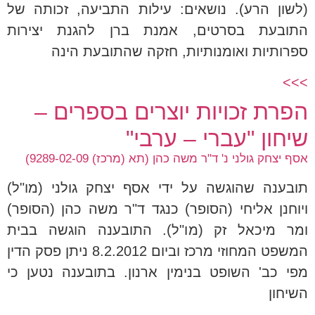
(לשון הרע). נושאים: עילות התביעה, זכותה של
התובעת בסרטים, אמנת ברן להגנת יצירות
ספרותיות ואומנותיות, חזקה שהתובעת הינה
>>>
הפרת זכויות יוצרים בספרים –
שיחון "עברי – ערבי"
אסף יצחק גולני נ' ד"ר משה כהן (תא (מרכז) 9289-02-09)
תובענה שהוגשה על ידי אסף יצחק גולני (מו"ל)
ויוחנן אליחי (הסופר) כנגד ד"ר משה כהן (הסופר)
ומר מיכאל זק (מו"ל). התובענה הוגשה בבית
המשפט המחוזי מרכז וביום 8.2.2012 ניתן פסק הדין
מפי כב' השופט בנימין ארנון. בתובענה נטען כי
השיחון