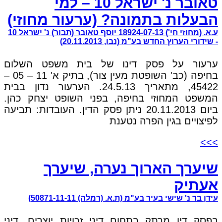
טאובר נ' ישראל 10 – למי
הבעלות בתמונה? (ערעור מחוזי)
ע.א. (מחוזי חי') 18924-07-13 יוסף טאובר (תבור) נ' ישראל 10
- שידורי הערוץ החדש בע"מ (נבו, 20.11.2013)
ערעור על פסק דינו של בית משפט השלום
בחיפה (כב' השופטת מעין צור), בתיק א' 11 – 05 –
45422, מתאריך 24.5.13. הערעור נדון בבית
המשפט המחוזי בחיפה, בפני השופט יצחק כהן.
ביום 20.11.2013 ניתן פסק הדין. העובדות: תביעה
לפיצויים בגין הפרה נטענת
>>>
שיערך הארוך נערה, שיערך
אעתיק
עידן בר נ' שישי בעיר בע"מ (ת.א. (רמלה) 50871-11-11)
בפסק דין מרתק בתחום דיני זכויות יוצרים, דיני