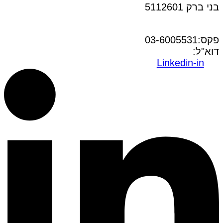
בני ברק 5112601
טל:03-6005572
פקס:03-6005531
דוא"ל:
office@dwo.co.il
Linkedin-in