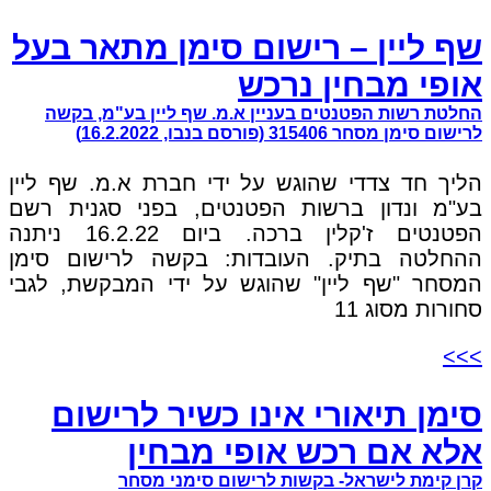
שף ליין – רישום סימן מתאר בעל
אופי מבחין נרכש
החלטת רשות הפטנטים בעניין א.מ. שף ליין בע"מ, בקשה
לרישום סימן מסחר 315406 (פורסם בנבו, 16.2.2022)
הליך חד צדדי שהוגש על ידי חברת א.מ. שף ליין
בע"מ ונדון ברשות הפטנטים, בפני סגנית רשם
הפטנטים ז'קלין ברכה. ביום 16.2.22 ניתנה
ההחלטה בתיק. העובדות: בקשה לרישום סימן
המסחר "שף ליין" שהוגש על ידי המבקשת, לגבי
סחורות מסוג 11
>>>
סימן תיאורי אינו כשיר לרישום
אלא אם רכש אופי מבחין
קרן קימת לישראל- בקשות לרישום סימני מסחר