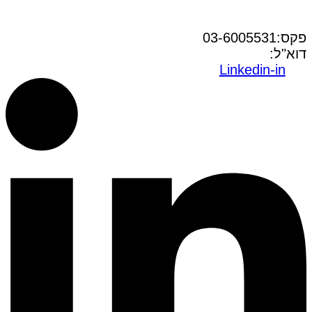
טל:03-6005572
פקס:03-6005531
דוא"ל:
office@dwo.co.il
Linkedin-in