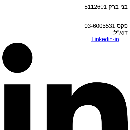
בני ברק 5112601
טל:03-6005572
פקס:03-6005531
דוא"ל:
office@dwo.co.il
Linkedin-in