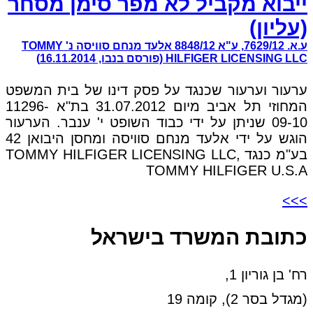
ייבוא מקביל לא מפר סימן מסחר
(עליון)
ע.א. 7629/12, ע"א 8848/12 אלעד מנחם סוויסה נ' TOMMY
HILFIGER LICENSING LLC (פורסם בנבו, 16.11.2014)
ערעור וערעור שכנגד על פסק דינו של בית המשפט
המחוזי תל אביב מיום 31.07.2012 בת"א 11296-
09-10 שניתן על ידי כבוד השופט י' ענבר. הערעור
הוגש על ידי אלעד מנחם סוויסה ומחסן היבואן 42
בע"מ כנגד TOMMY HILFIGER LICENSING LLC,
TOMMY HILFIGER U.S.A
>>>
כתובת המשרד בישראל
רח' בן גוריון 1,
(מגדל בסר 2), קומה 19