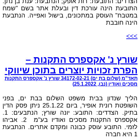
הצדדים: התובעת: רות אופק; הנתבעת: ענת בן נתן.
התובעת הינה עורכת דין ובעלת אתר בשם "שמח
במטבח" העוסק במתכונים, בישול ואפייה. הנתבעת
הינה חובבת
>>>
שורץ נ' אקספרס התקנות –
הפרת זכויות יוצרים בתוכן שיווקי
תאד"מ (שלום בת ים) 34172-02-21 שורץ נ' אקספרס התקנות
מסכים ואודיו (נבו, 25.1.2022)
הליך שנדון בבית משפט השלום בבת ים, בפני
השופטת רונית אופיר, ביום 25.1.22 ניתן פסק הדין
בתיק. הצדדים: התובע: יונה שורץ; הנתבעים: 1.
אקספרס התקנות מסכים ואודיו בע"מ 2. אביהו
לזמי. התובע עוסק כבונה ומקדם אתרים. הנתבעת
1 היא חברה