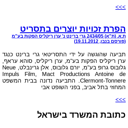
>>>
הפרת זכויות יוצרים בתסריט
ת.א. (ת"א) 2434/05 גרי ברינט נ' ערן ריקליס הפקות בע"מ
(פורסם בנבו, 19.11.2012)
תביעה שהוגשה על ידי התסריטאי גרי ברינט כנגד
ערן ריקליס הפקות בע"מ, ערן ריקליס, סוהא עראף,
גלובוס גרופ בע"מ, יורם גלובוס, אלן גרינבלט, Neue
Impuls Film, Mact Productions Antoine de
Clermont-Tonnere. התביעה נדונה בבית המשפט
המחוזי בתל אביב, בפני השופט אבי
>>>
כתובת המשרד בישראל