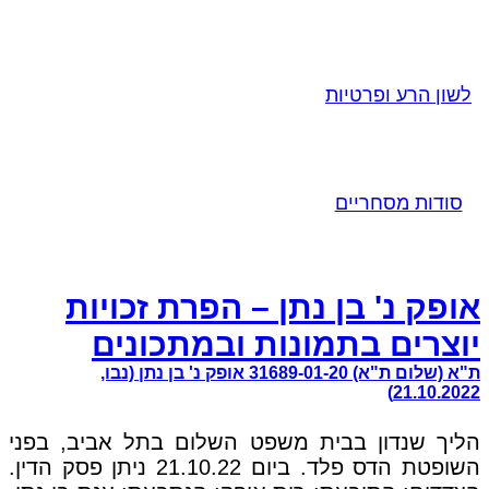
לשון הרע ופרטיות
סודות מסחריים
אופק נ' בן נתן – הפרת זכויות
יוצרים בתמונות ובמתכונים
ת"א (שלום ת"א) 31689-01-20 אופק נ' בן נתן (נבו,
21.10.2022)
הליך שנדון בבית משפט השלום בתל אביב, בפני
השופטת הדס פלד. ביום 21.10.22 ניתן פסק הדין.