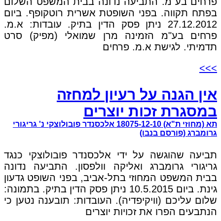
פרחים בע"מ. התביעה נדונה בבית המשפט השלום
בפתח תקווה. בפני השופטת אשרית רוטקופף. ביום
27.12.2012 ניתן פסק הדין בתיק. עובדות: א.מ.
פרחים בע"מ הזמינה מרן שמואלי (מפיק) סרט
תדמיתי. לגישת א.מ. פרחים
>>>
אין הגנה על רעיון למחזה
במסגרת זכות יוצרים
תא (מחוזי ת"א) 18075-12-10 אלכסנדר פובולוצקי נ' גריגורי
גרומברג (פורסם בנבו)
תביעה שהוגשה על ידי אלכסנדר פובולוצקי כנגד
גריגורי גרומברג ואליקה וולפסון. התביעה נדונה
בבית המשפט המחוזי בתל-אביב, בפני השופט גדעון
גינת. ביום 10.5.2015 ניתן פסק הדין בתיק. בתמונה:
שלום עליכם (וויקיפדיה). העובדות: תובענה נטען כי
הנתבעים הפרו את זכויות יוצרים