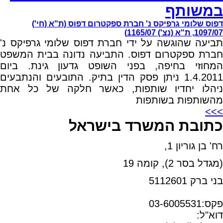
במשותף
דפוס שלומי גרפיקס נ' חברת ספקטרום דפוס (ת"א (חי')
1097/07, ת"א (נצ') 1165/07)
תביעה שהוגשה על ידי חברת דפוס שלומי גרפיקס נ'
חברת ספקטרום דפוס. התביעה נדונה בבית המשפט
המחוזי בחיפה, בפני השופט גדעון גינת. ביום
1.4.2011 ניתן פסק הדין בתיק. התובעים והנתבעים
ניהלו יחדיו שותפות, כאשר חלקה של כל אחת
מהשותפות בשותפות
>>>
כתובת המשרד בישראל
רח' בן גוריון 1,
(מגדל בסר 2), קומה 19
בני ברק 5112601
טל:03-6005572
פקס:03-6005531
דוא"ל:
office@dwo.co.il