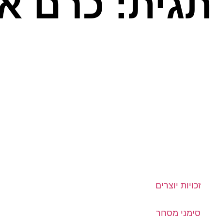
תגית: כרם א
זכויות יוצרים
סימני מסחר