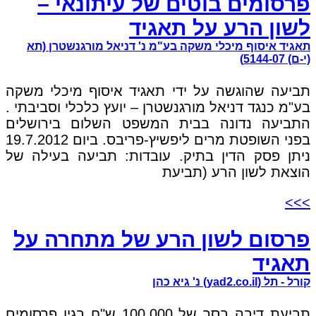
פרסומים בוטים של עיתונאי –
לשון הרע על תאגיד
תאגיד איסוף מיכלי משקה בע"מ נ' דניאל מורגנשטרן (תא
(י-ם) 5144-07)
תביעה שהוגשה על ידי תאגיד איסוף מיכלי משקה
בע"מ כנגד דניאל מורגנשטרן – יועץ כלכלי וסביבתי .
התביעה נדונה בבית המשפט השלום בירושלים
בפני השופטת מרים ליפשיץ-פריבס. ביום 19.7.2012
ניתן פסק הדין בתיק. עובדות: תביעה בעילה של
הוצאת לשון הרע (תביעת
>>>
פרסום לשון הרע של מתחרה על
תאגיד
קורל - תל (yad2.co.il) נ' גיא כהן
תביעת דיבה בסך של 100,000 ש"ח בגין פרסומים