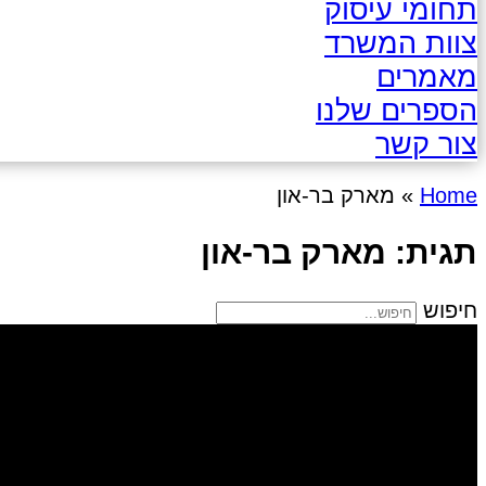
תחומי עיסוק
צוות המשרד
מאמרים
הספרים שלנו
צור קשר
Home
»
מארק בר-און
תגית: מארק בר-און
חיפוש