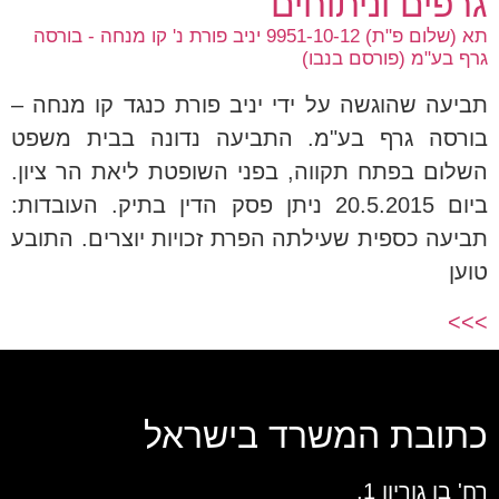
גרפים וניתוחים
תא (שלום פ"ת) 9951-10-12 יניב פורת נ' קו מנחה - בורסה
גרף בע"מ (פורסם בנבו)
תביעה שהוגשה על ידי יניב פורת כנגד קו מנחה –
בורסה גרף בע"מ. התביעה נדונה בבית משפט
השלום בפתח תקווה, בפני השופטת ליאת הר ציון.
ביום 20.5.2015 ניתן פסק הדין בתיק. העובדות:
תביעה כספית שעילתה הפרת זכויות יוצרים. התובע
טוען
>>>
כתובת המשרד בישראל
רח' בן גוריון 1,