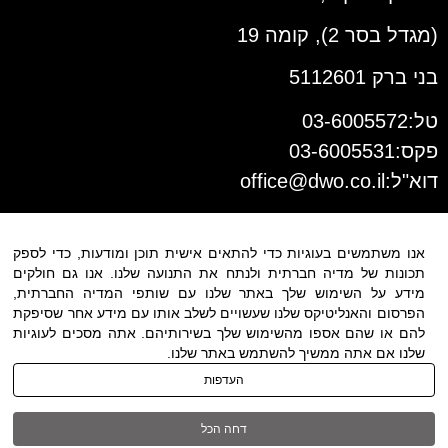
(מגדל בסר 2), קומה 19
בני ברק 5112601
טל:03-6005572
פקס:03-6005531
דוא"ל:
office@dwo.co.il
אנו משתמשים בעוגיות כדי להתאים אישית תוכן ומודעות, כדי לספק
תכונות של מדיה חברתית ולנתח את התנועה שלנו. אנו גם חולקים
מידע על השימוש שלך באתר שלנו עם שותפי המדיה החברתית,
הפרסום והאנליטיקס שלנו שעשויים לשלב אותו עם מידע אחר שסיפקת
להם או שהם אספו מהשימוש שלך בשירותיהם. אתה מסכים לעוגיות
שלנו אם אתה ממשיך להשתמש באתר שלנו.
תנאי שימוש
|
הצהרת נגישות
| כל
העדפות
הזכויות שמורות ל DWO ©
דחה הכל