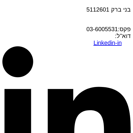
בני ברק 5112601
טל:03-6005572
פקס:03-6005531
דוא"ל:
office@dwo.co.il
Linkedin-in