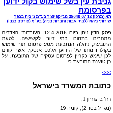
גניבת עין בשל שימוש בקול ידוען
בפרסומת
תא (מרכז) 38040-07-13 מג'יקפיוצ'ר בע"מ נ' בית בכפר
שירותי ניהול (לבתי אבות וחברות בניה) בע"מ (פורסם בנבו)
פסק הדין ניתן ביום 12.4.2016. העובדות: הצדדים
מתחרים בתחום בתי דיור לקשישים. לטעת
התובעת, ניהלה הנתבעת מסע פרסום תוך שימוש
בקולו ודמותו של הידוען אלכס אנסקי, אשר קודם
לכן שימש כקריין לפרסום עסקיה של התובעת. על
כן טוענת התובעת כי
>>>
כתובת המשרד בישראל
רח' בן גוריון 1,
(מגדל בסר 2), קומה 19