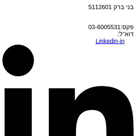
בני ברק 5112601
טל:03-6005572
פקס:03-6005531
דוא"ל:
office@dwo.co.il
Linkedin-in