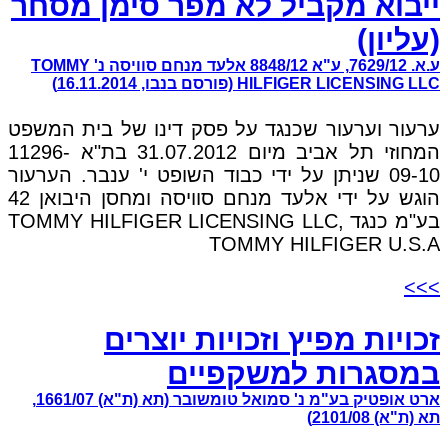
ייבוא מקביל לא מפר סימן מסחר
(עליון)
ע.א. 7629/12, ע"א 8848/12 אלעד מנחם סוויסה נ' TOMMY
HILFIGER LICENSING LLC (פורסם בנבו, 16.11.2014)
ערעור וערעור שכנגד על פסק דינו של בית המשפט
המחוזי תל אביב מיום 31.07.2012 בת"א 11296-
09-10 שניתן על ידי כבוד השופט י' ענבר. הערעור
הוגש על ידי אלעד מנחם סוויסה ומחסן היבואן 42
בע"מ כנגד TOMMY HILFIGER LICENSING LLC,
TOMMY HILFIGER U.S.A
>>>
זכויות מפיץ וזכויות יוצרים
במסגרות למשקפיים
ארט אופטיק בע"מ נ' סמואל טומשובר (תא (ת"א) 1661/07,
תא (ת"א) 2101/08)