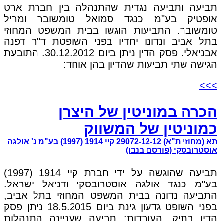
תביעה ותביעה נגדית שהתנהלה בין חברת ארט
אופטיק בע"מ כנגד סמואל טומשובר ומריל
טומשובר. התביעות הוגשו בבית המשפט המחוזי
בתל אביב ונדונו יחדיו בפני השופטת ד"ר דפנה
אבניאלי. פסק הדין ניתן ביום 30.12.2012. התובעת
הגישה שתי תביעות שהדיון בהן אוחד:
>>>
הכרה במוניטין של היצרן
כמוניטין של המשווק
תא (מחוזי ת"א) 29072-12-12 קיי 1914 (1997) בע"מ נ' אולגה
אוסטרובסקי (פורסם בנבו)
תביעה שהוגשה על ידי חברת קיי 1914 (1997)
בע"מ כנגד אולגה אוסטרובסקי ודניאל ישראל.
התביעה נדונה בבית המשפט המחוזי בתל אביב,
בפני השופט גדעון גינת ביום 18.5.2015 ניתן פסק
הדין בתיק. העובדות: תביעה שעניינה התנהלות