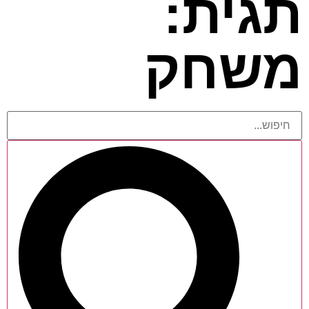
תגית:
משחק