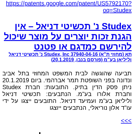
Studex נ' תכשיטי דניאל – אין
הגנת זכות יוצרים על מוצר שיכול
להירשם כמדגם או פטנט
תא (מחוזי ת"א) 37940-04-16 Studex, Inc נ' תכשיטי דניאל
וליליאן בע"מ (פורסם בנבו, 20.1.2019)
תביעה שהוגשה לבית המשפט המחוזי בתל אביב
ונדונה בפני השופטת תמר אברהמי. ביום 20.1.2019
ניתן פסק הדין בתיק. התובעות: חברת Studex
וחברת אלורו בע"מ. הנתבעים: תכשיטי דניאל
וליליאן בע"מ ועמיעד דניאל. התובעים ייצגו על ידי
עו"ד אלון נוריאלי, הנתבעים ייוצגו
>>>