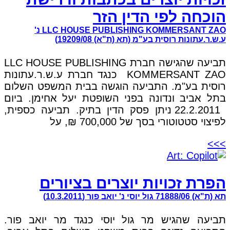
הוכחה לפי הדין הזר
LLC HOUSE PUBLISHING KOMMERSANT ZAO נ'
ע.ש.ר.עתונות רוסית בע"מ (תא (ת"א) 19209/08)
תביעה שהגישה חברת LLC HOUSE PUBLISHING
KOMMERSANT ZAO כנגד חברת ע.ש.ר.עתונות
רוסית בע"מ. התביעה הוגשה בבית המשפט השלום
בתל אביב ונדונה בפני השופטת יעל אחימן. ביום
22.2.2011 ניתן פסק הדין בתיק. תביעה כספית,
לפיצוי סטטוטורי בסך של 700,000 ₪, על
>>>
הפרת זכויות יוצרים בציורים
תא (ת"א) 71888/06 גול יוסי נ' יואב פור (10.3.2011)
תביעה שהגיש מר גול יוסי כנגד מר יואב פור.