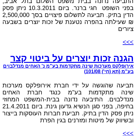
התביעה נדונה בבית משפט השלום בתל אביב,
בפני השופט חגי ברנר. ביום 10.3.2011 ניתן פסק
הדין בתיק. תביעה לתשלום פיצויים בסך 2,500,000
₪ שעילתה בהפרה נטענת של זכות יוצרים בשבעה
ציורים
>>>
הגנה זכות יוצרים על ביטוי קצר
אירופלקס מערכות שינה מתקדמות בע"מ נ' האחים מנדלבוים
בע"מ (תא (חי') 101/08)
תביעה שהוגשה על ידי חברת אירופלקס מערכות
שינה מתקדמות בע"מ כנגד חברת האחים
מנדלבוים. התיבעה נדונה בבית-המשפט המחוזי
בחיפה, בפני סגן הנשיא גדעון גינת. ביום 21.4.2011
ניתן פסק הדין בתיק. תביעת חברות העוסקות בייצור
ובשיווק של מיטות ומזרנים בגין הפרת
>>>