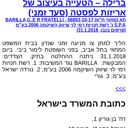
ברילה – הטעייה בעיצוב של
אריזות לפסטה (סעד זמני)
תא (מחוזי ת"א) 56893-10-17 BARILLA G..E R FRATELLI -
S.P.A נ' רשת חנויות רמי לוי שיווק השיקמה 2006 בע"מ
(פרסום בנבו, 31.1.2018)
הליך למתן צו מניעה זמני שנדון בבית המשפט
המחוזי בתל אביב, בפני השופטת לימור ביבי. ביום
31.1.2018 ניתנה ההחלטה בתיק. הצדדים:
המבקשת: BARILLA נגד המשיבות: 1. רשת חנויות
רמי לוי שיווק השיקמה 2006 בע"מ; 2. נורדה ישראל
בע"מ; 3. גורי
>>>
כתובת המשרד בישראל
רח' בן גוריון 1,