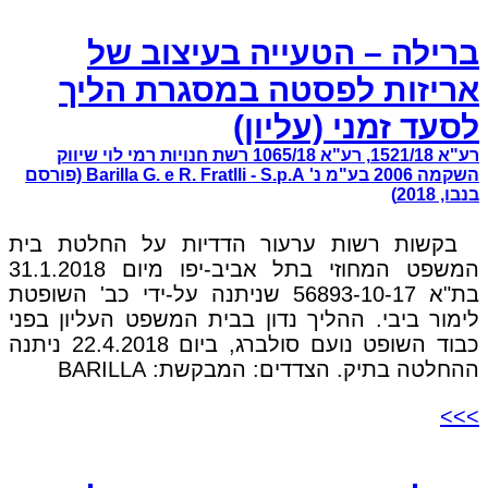
ברילה – הטעייה בעיצוב של
אריזות לפסטה במסגרת הליך
לסעד זמני (עליון)
רע"א 1521/18, רע"א 1065/18 רשת חנויות רמי לוי שיווק
השקמה 2006 בע"מ נ' Barilla G. e R. Fratlli - S.p.A (פורסם
בנבו, 2018)
בקשות רשות ערעור הדדיות על החלטת בית
המשפט המחוזי בתל אביב-יפו מיום 31.1.2018
בת"א 56893-10-17 שניתנה על-ידי כב' השופטת
לימור ביבי. ההליך נדון בבית המשפט העליון בפני
כבוד השופט נועם סולברג, ביום 22.4.2018 ניתנה
ההחלטה בתיק. הצדדים: המבקשת: BARILLA
>>>