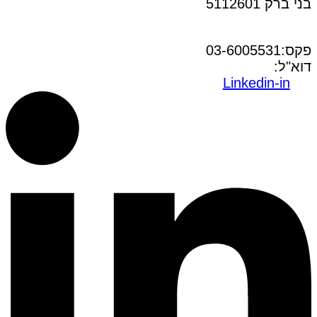
בני ברק 5112601
טל:03-6005572
פקס:03-6005531
דוא"ל:
office@dwo.co.il
Linkedin-in