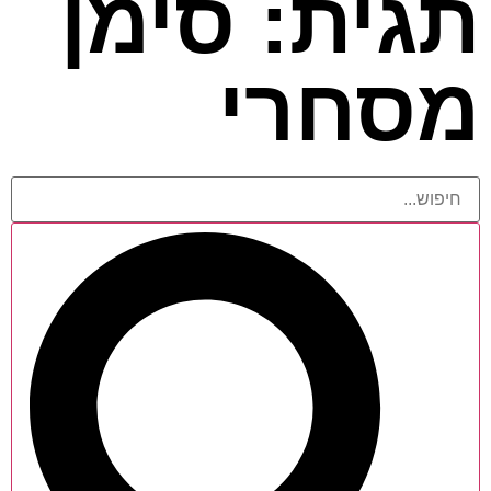
תגית: סימן
מסחרי