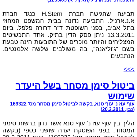
תביעה שהגישה חברת H.Stern כנגד חברת
א.נ.ארניל. התביעה נדונה בבית המשפט המחוזי
בתל אביב, בפני השופטת ד"ר דרורה פלפל. ביום
13.3.2011 ניתן פסק הדין בתיק. אחד התכשיטים
המצליחים והיותר מוכרים של התובעות הינה טבעת
בשם "ג'וליאנה", בה משולבים שלשה אלמנטים.
הנתבעים
>>>
ביטול סימן מסחר בשל היעדר
שימוש
עוף עוז נ' עוף טנא, בקשה לביטול סימן מסחר מס' 169322
(נבו, 20.2.2011)
הליך בין עוף עוז נ' עוף טנא אשר נדון ברשות סימני
המסחר, בפני הפוסקת יערה שושני כספי (בקשה