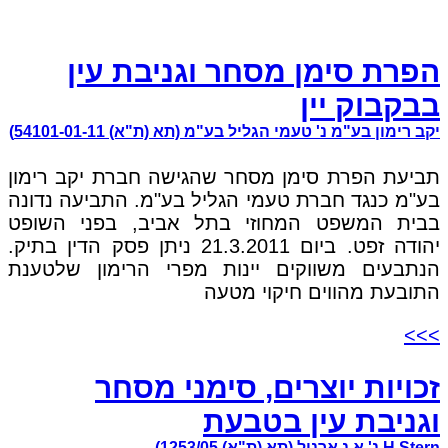
הפרת סימן מסחר וגניבת עין
בבקבוק יין
יקב רימון בע"מ נ' טעמי הגליל בע"מ (תא (ת"א) 54101-01-11)
תביעת הפרת סימן מסחר שהגישה חברת יקב רימון
בע"מ כנגד חברת טעמי הגליל בע"מ. התביעה נדונה
בבית המשפט המחוזי בתל אביב, בפני השופט
יהודה זפט. ביום 21.3.2011 ניתן פסק הדין בתיק.
הנתבעים משווקים יינות מפרי הרימון שלטענת
התובעת מהווים חיקוי מטעה
>>>
זכויות יוצרים, סימני מסחר
וגניבת עין בטבעת
H.Stern נ' א.נ.ארניל (תא (ת"א) 1253/05)