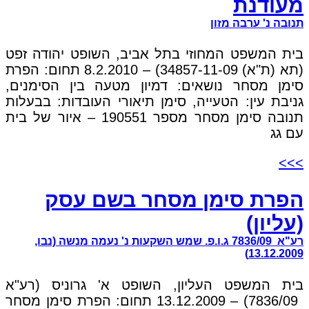
מעודנת
תנובה נ' ערבה מזון
בית המשפט המחוזי בתל אביב, השופט יהודה זפט
(תא (ת"א) 34857-11-09) – 8.2.2010 תחום: הפרת
סימן מסחר נושאים: דמיון מטעה בין הסימנים,
גניבת עין: הטעייה, סימן תיאורי העובדות: בבעלות
תנובה סימן מסחר מספר 190551 – איור של בית
עם גג
>>>
הפרת סימן מסחר בשם עסק
(עליון)
רע"א 7836/09 ג.ו.פ. שמש השקעות נ' נעמה מנשה (נבו,
13.12.2009)
בית המשפט העליון, השופט א' גרוניס (רע"א
7836/09) – 13.12.2009 תחום: הפרת סימן מסחר