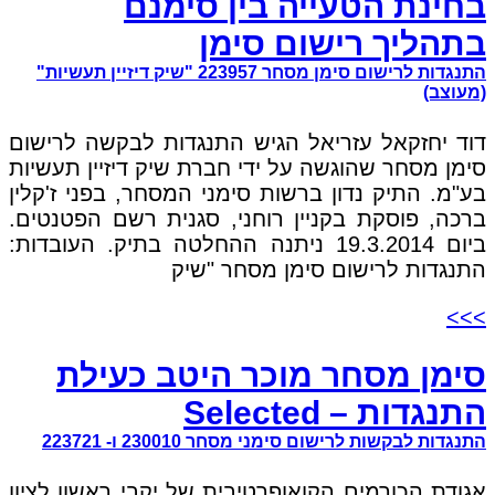
בחינת הטעייה בין סימנם
בתהליך רישום סימן
התנגדות לרישום סימן מסחר 223957 "שיק דיזיין תעשיות"
(מעוצב)
דוד יחזקאל עזריאל הגיש התנגדות לבקשה לרישום
סימן מסחר שהוגשה על ידי חברת שיק דיזיין תעשיות
בע"מ. התיק נדון ברשות סימני המסחר, בפני ז'קלין
ברכה, פוסקת בקניין רוחני, סגנית רשם הפטנטים.
ביום 19.3.2014 ניתנה ההחלטה בתיק. העובדות:
התנגדות לרישום סימן מסחר "שיק
>>>
סימן מסחר מוכר היטב כעילת
התנגדות – Selected
התנגדות לבקשות לרישום סימני מסחר 230010 ו- 223721
אגודת הכורמים הקואופרטיבית של יקבי ראשון לציון