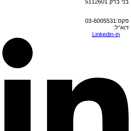
בני ברק 5112601
טל:03-6005572
פקס:03-6005531
דוא"ל:
office@dwo.co.il
Linkedin-in