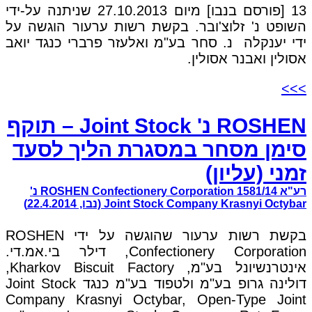
13 [פורסם בנבו] מיום 27.10.2013 שניתנה על-ידי
השופט נ' זלוצ'ובר. בקשת רשות ערעור הוגשה על
ידי יענקלה נ. סחר בע"מ ואלעזר פרברי כנגד יואב
אסולין ואבנר אסולין.
>>>
ROSHEN נ' Joint Stock – תוקף
סימן מסחר במסגרת הליך לסעד
זמני (עליון)
רע"א 1581/14 ROSHEN Confectionery Corporation נ'
Joint Stock Company Krasnyi Octybar (נבו, 22.4.2014)
בקשת רשות ערעור שהוגשה על ידי ROSHEN
Confectionery Corporation, דילר בי.אמ.די.
אינטרנשיונל בע"מ, Kharkov Biscuit Factory,
דולינה גרופ בע"מ ולטפוד בע"מ כנגד Joint Stock
Company Krasnyi Octybar, Open-Type Joint