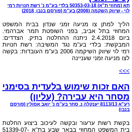
תא (מחוזי ת"א) 50353-03-18 בלדי בע"מ נ' רשת חנויות רמי
לוי - שיווק השקמה (2006) בע"מ (פורסם בנבו, 2018)
הליך למתן צו מניעה זמני שנדון בבית המשפט
המחוזי בתל אביב, בפני השופטת תמר אברהמי.
ביום 2.4.2018 ניתנה ההחלטה בתיק. הצדדים:
המבקשת: בלדי בע"מ נגד המשיבה: רשת חנויות
רמי לוי שיווק השיקמה 2006 בע"מ העובדות: בקשה
לצו מניעה זמני שעניינה
>>>
האם זכות שימוש בלעדית בסימני
מסחר היא עבירה? (עליון)
רע"א 8113/13 יענקלה נ. סחר בע''מ נ' יואב אסולין (פורסם
בנבו)
בקשת רשות ערעור ובקשה לעיכוב ביצוע החלטת
בית המשפט המחוזי בבאר שבע בת"א 51339-07-