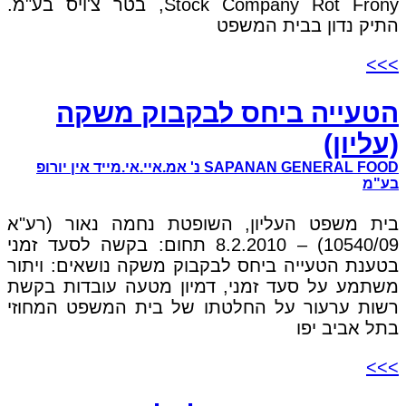
Stock Company Rot Frony, בטר צ'ויס בע"מ.
התיק נדון בבית המשפט
>>>
הטעייה ביחס לבקבוק משקה
(עליון)
SAPANAN GENERAL FOOD נ' אמ.איי.אי.מייד אין יורופ
בע"מ
בית משפט העליון, השופטת נחמה נאור (רע"א
10540/09) – 8.2.2010 תחום: בקשה לסעד זמני
בטענת הטעייה ביחס לבקבוק משקה נושאים: ויתור
משתמע על סעד זמני, דמיון מטעה עובדות בקשת
רשות ערעור על החלטתו של בית המשפט המחוזי
בתל אביב יפו
>>>