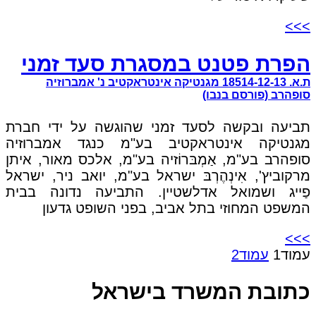
>>>
הפרת פטנט במסגרת סעד זמני
ת.א. 18514-12-13 מגנטיקה אינטראקטיב נ' אמברוזיה
סופהרב (פורסם בנבו)
תביעה ובקשה לסעד זמני שהוגשה על ידי חברת
מגנטיקה אינטראקטיב בע"מ כנגד אמברוזיה
סופהרב בע"מ, אַמְבּרוֹזיה בע"מ, אלכס מאור, איתן
מרקוביץ', אִינְהֶרְבּ ישראל בע"מ, יואב ניר, ישראל
פַייג ושמואל אדלשטיין. התביעה נדונה בבית
המשפט המחוזי בתל אביב, בפני השופט גדעון
>>>
עמוד
1
עמוד
2
כתובת המשרד בישראל