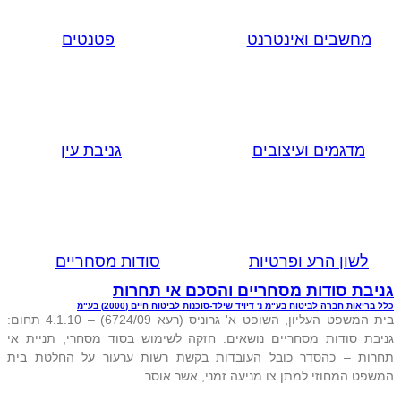
מחשבים ואינטרנט
פטנטים
מדגמים ועיצובים
גניבת עין
לשון הרע ופרטיות
סודות מסחריים
גניבת סודות מסחריים והסכם אי תחרות
כלל בריאות חברה לביטוח בע"מ נ' דיויד שילד-סוכנות לביטוח חיים (2000) בע"מ
בית המשפט העליון, השופט א' גרוניס (רעא 6724/09) – 4.1.10 תחום:
גניבת סודות מסחריים נושאים: חזקה לשימוש בסוד מסחרי, תניית אי
תחרות – כהסדר כובל העובדות בקשת רשות ערעור על החלטת בית
המשפט המחוזי למתן צו מניעה זמני, אשר אוסר