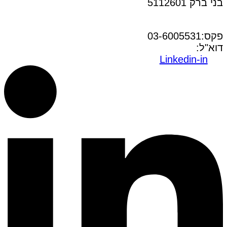
בני ברק 5112601
טל:03-6005572
פקס:03-6005531
דוא"ל:
office@dwo.co.il
Linkedin-in