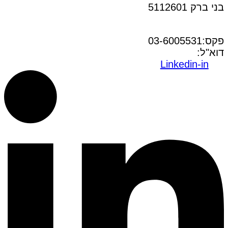
בני ברק 5112601
טל:03-6005572
פקס:03-6005531
דוא"ל:
office@dwo.co.il
Linkedin-in