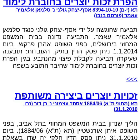
הפרת זכות יוצרים בחוברת לימוד
תא (י-ם) 8394-10-10 אסף-יצחק גולני נ' סלמאן אלאמיר
עאמר (פורסם בנבו)
תביעה שהוגשה על ידי אסף-יצחק גולני כנגד סלמאן
אלאמיר עאמר. התביעה נדונה בבית המשפט
המחוזי בירושלים, בפני השופט אהרן פרקש. ביום
1.1.2014 ניתן פסק הדין בתיק. העובדות: תובענה
שעיקרה תביעה לקבלת פיצוי מהנתבע בגין הפרת
זכות יוצרים בחוברת לימוד שחיבר התובע בשפה
>>>
זכויות יוצרים ביצירה משותפת
תא (מחוזי ת"א) 1884/06 אסתר עצמוני נ' בן דור (נבו,
31.1.2010)
הליך שנדון בבית המשפט המחוזי בתל אביב, בפני
השופט איתן אורנשטיין (תא (ת"א) 1884/06). ביום
31.1.2010 ניתן פסק הדין חלקי זה שדן בשאלת