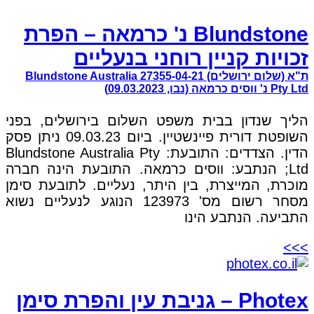
Blundstone נ' כרמאה – הפרת
זכויות קניין רוחני בנעליים
ת"א (שלום ירושלים) 27355-04-21 Blundstone Australia
Pty Ltd נ' ווסים כרמאה (נבו, 09.03.2023)
הליך שנדון בבית משפט השלום בירושלים, בפני
השופטת דורית פיינשטיין. ביום 09.03.23 ניתן פסק
הדין. הצדדים: התובעת: Blundstone Australia Pty
Ltd; הנתבע: ווסים כרמאה. התובעת הינה חברה
מוכרת, המייצרת, בין היתר, נעליים. לתובעת סימן
מסחר רשום מס' 123973 הנוגע לנעליים נשוא
התביעה. הנתבע הינו
>>>
Photex – גניבת עין והפרת סימן