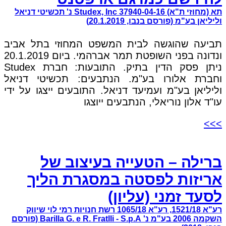
תא (מחוזי ת"א) 37940-04-16 Studex, Inc נ' תכשיטי דניאל
וליליאן בע"מ (פורסם בנבו, 20.1.2019)
תביעה שהוגשה לבית המשפט המחוזי בתל אביב
ונדונה בפני השופטת תמר אברהמי. ביום 20.1.2019
ניתן פסק הדין בתיק. התובעות: חברת Studex
וחברת אלורו בע"מ. הנתבעים: תכשיטי דניאל
וליליאן בע"מ ועמיעד דניאל. התובעים ייצגו על ידי
עו"ד אלון נוריאלי, הנתבעים ייוצגו
>>>
ברילה – הטעייה בעיצוב של
אריזות לפסטה במסגרת הליך
לסעד זמני (עליון)
רע"א 1521/18, רע"א 1065/18 רשת חנויות רמי לוי שיווק
השקמה 2006 בע"מ נ' Barilla G. e R. Fratlli - S.p.A (פורסם