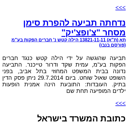
>>>
נדחתה תביעה להפרת סימן
מסחר "צ'ופצ'יק"
תא (ת"א) 13821-11-11 הילה קטש נ' חברים הפקות בע"מ
(פורסם בנבו)
תביעה שהוגשה על ידי הילה קטש כנגד חברים
הפקות בע"מ, עמית שקד ודרור טייכנר. התביעה
נדונה בבית המשפט המחוזי בתל אביב, בפני
השופט שאול שוחט. ביום 29.7.2014 ניתן פסק הדין
בתיק. העובדות: התובעת הינה אמנית הופעות
ילדים המופיעה תחת שם
>>>
כתובת המשרד בישראל