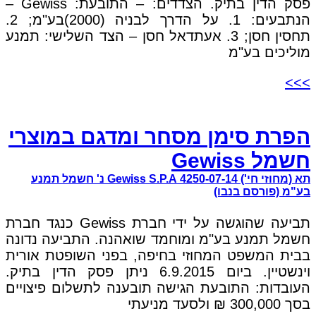
פסק הדין בתיק. הצדדים: – התובעת: Gewiss –
הנתבעים: 1. על הדרך לבניה (2000)בע"מ; 2.
תחסין חסן; 3. אעתדאל חסן – הצד השלישי: תמנע
מוליכים בע"מ
>>>
הפרת סימן מסחר ומדגם במוצרי
חשמל Gewiss
תא (מחוזי חי') 4250-07-14 Gewiss S.P.A נ' חשמל תמנע
בע"מ (פורסם בנבו)
תביעה שהוגשה על ידי חברת Gewiss כנגד חברת
חשמל תמנע בע"מ ומוחמד שואהנה. התביעה נדונה
בבית המשפט המחוזי בחיפה, בפני השופטת אורית
וינשטיין. ביום 6.9.2015 ניתן פסק הדין בתיק.
העובדות: התובעת הגישה תובענה לתשלום פיצויים
בסך 300,000 ₪ ולסעד מניעתי