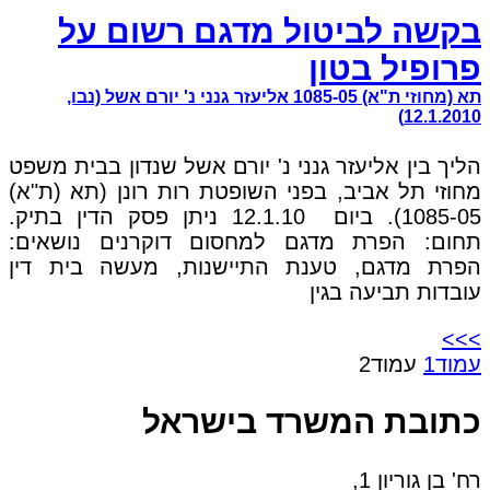
בקשה לביטול מדגם רשום על
פרופיל בטון
תא (מחוזי ת"א) 1085-05 אליעזר גנני נ' יורם אשל (נבו,
12.1.2010)
הליך בין אליעזר גנני נ' יורם אשל שנדון בבית משפט
מחוזי תל אביב, בפני השופטת רות רונן (תא (ת"א)
1085-05). ביום 12.1.10 ניתן פסק הדין בתיק.
תחום: הפרת מדגם למחסום דוקרנים נושאים:
הפרת מדגם, טענת התיישנות, מעשה בית דין
עובדות תביעה בגין
>>>
עמוד
1
עמוד
2
כתובת המשרד בישראל
רח' בן גוריון 1,