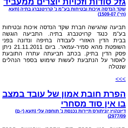
גזל סודות וזכויות יוצרים ממעביד
שקד הנדסה איכות ובטיחות בע"מ נ' קרויטנברג בתיה (תעא
(חי') 1509-07)
תביעה שהגישה חברת שקד הנדסה איכות ובטיחות
בע"מ כנגד קרויטנברג בתיה. התביעה הוגשה
בבית הדין האזורי לעבודה בחיפה ונדונה בפני
השופטת מהא סמיר-עמאר. ביום 21.11.2011 ניתן
פסק הדין בתיק. בכתב תביעתה עתרה התובעת
לאסור על הנתבעת לעשות שימוש בספר הנהלים
שנטלה
>>>
הפרת חובת אמון של עובד במצב
בו אין סוד מסחרי
דיזנהויז יוניתורס תיירות נכנסת נ' תוחפה עלי (תעא (י-ם)
2977/09)