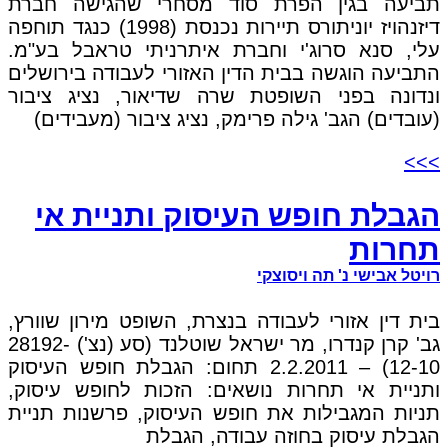
תביעה בגין הפרת סוד מסחרי שהגישה חברת
דיזנהויז יוניתורס תיירות נכנסת (1998) כנגד תוחפה
עלי, סנא סרוג'י וחברת איתרניתי טראבל בע"מ.
התביעה הוגשה בבית הדין האזורי לעבודה בירושלים
ונדונה בפני השופטת שרה שדיאור, נציג ציבור
(עובדים) הגב' גילה פרימק, נציג ציבור (מעבידים)
>>>
הגבלת חופש העיסוק ותניית אי
תחרות
רויטל אבישי נ' תה ויסוצקי
בית דין אזורי לעבודה בנצרת, השופט מירון שוורץ,
גב' קרן קנדרו, מר ישראל שוטלנד (סע (נצ') 28192-
12-10) – 2.2.2011 תחום: הגבלת חופש העיסוק
ותניית אי תחרות נושאים: הזכות לחופש עיסוק,
תניות המגבילות את חופש העיסוק, פרשנות תניית
הגבלת עיסוק בחוזה עבודה, הגבלת