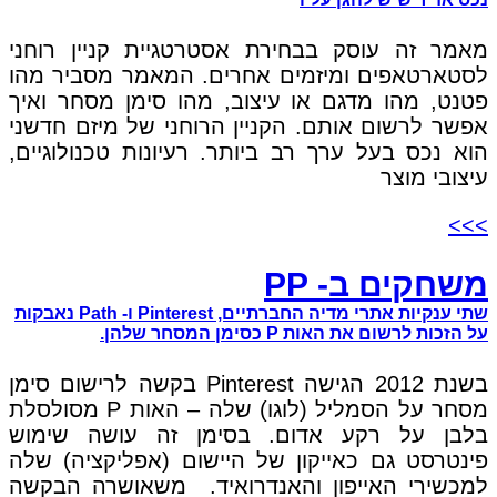
מאמר זה עוסק בבחירת אסטרטגיית קניין רוחני
לסטארטאפים ומיזמים אחרים. המאמר מסביר מהו
פטנט, מהו מדגם או עיצוב, מהו סימן מסחר ואיך
אפשר לרשום אותם. הקניין הרוחני של מיזם חדשני
הוא נכס בעל ערך רב ביותר. רעיונות טכנולוגיים,
עיצובי מוצר
>>>
משחקים ב- PP
שתי ענקיות אתרי מדיה החברתיים, Pinterest ו- Path נאבקות
על הזכות לרשום את האות P כסימן המסחר שלהן.
בשנת 2012 הגישה Pinterest בקשה לרישום סימן
מסחר על הסמליל (לוגו) שלה – האות P מסולסלת
בלבן על רקע אדום. בסימן זה עושה שימוש
פינטרסט גם כאייקון של היישום (אפליקציה) שלה
למכשירי האייפון והאנדרואיד. משאושרה הבקשה