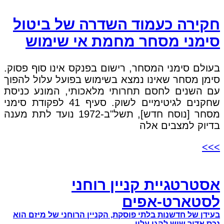
חקירה כעמוד השדרה של ביטול
סימני מסחר מחמת אי שימוש
בעולם סימני המסחר, רישום בפנקס אינו סוף פסוק.
סימן מסחר שאינו נמצא בשימוש בפועל עלול להפוך
עם השנים לחסם תחרותי מלאכותי, המונע כניסת
שחקנים לגיטימיים לשוק. סעיף 41 לפקודת סימני
מסחר [נוסח חדש], תשל"ב-1972 נועד לתת מענה
בדיוק למצבים אלה
>>>
אסטרטגיית קניין רוחני
לסטארט-אפים
בעידן של חדשנות בלתי פוסקת, הקניין הרוחני של מיזם הוא
נכס אדיר שיש להגן עליו