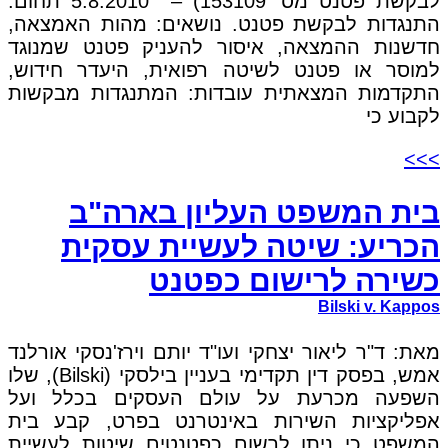
לבקשת פטנט מס' 153109) – 5.8.2010 תחום:
התנגדות לבקשת פטנט. נושאים: מהות האמצאה,
חדשנות ההמצאה, איסור להעניק פטנט שמנוגד
למוסר או פטנט לשיטה רפואית, היעדר חידוש,
התקדמות המצאתית עובדות: המתנגדות מבקשות
לקבוע כי
>>>
בית המשפט העליון בארה"ב
הכריע: שיטה לעשיית עסקית
כשירה לרישום כפטנט
Bilski v. Kappos
מאת: ד"ר ליאור יצחקי ועו"ד יותם וירז'נסקי אורלנד
אמש, בפסק דין תקדימי בעניין בילסקי (Bilski), שלו
השפעה מכרעת על עולם העסקים בכלל ועל
אפליקציות השירות באינטרנט בפרט, קבע בית
המשפט כי ניתן לרשום כפטנטים שיטות לעשיית