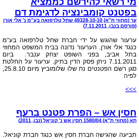
מי רשאי להירשם כממציא
בפטנט קומבינציה לדגימת דם
ער (מחוזי ת"א) 49328-10-10 שחל טלרפואה בע"מ נ' אלי אורן
(פורסם בנבו, 7.11.2011)
ערעור שהוגש על ידי חברת שחל טלרפואה בע"מ
כנגד אלי אורן. הערעור נדונה בבית המשפט המחוזי
בתל אביב, בפני השופט יצחק ענבר. ביום
7.11.2011 ניתן פסק הדין בתיק. ערעור על החלטת
סגן רשם הפטנטים נח שלו שלומוביץ מיום 25.8.10,
לפיה
>>>
חסין אש – הפרת פטנט ברעף
תא (מחוזי ת"א) 1580/04 חסין אש נ' קוניאל (נבו, 2011)
תביעה שהגישה חברת חסין אש כנגד חברת קוניאל.