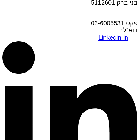
בני ברק 5112601
טל:03-6005572
פקס:03-6005531
דוא"ל:
office@dwo.co.il
Linkedin-in