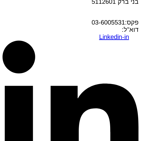
בני ברק 5112601
טל:03-6005572
פקס:03-6005531
דוא"ל:
office@dwo.co.il
Linkedin-in