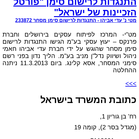
התנגדות לרישום סימן "פורטל
הזכיינות של ישראל"
מטי נ' עדי אביהו - התנגדות לרישום סימן מסחר 233872
מט"י- המרכז לפיתוח עסקים בירושלים וחברת
פרנקס – יעוץ עסקי בע"מ הגישו התנגדות לרישום
סימן מסחר שהוגש על ידי חברת עדי אביהו חאמי
ניהול ושיווק נדל"ן מניב בע"מ. הליך נדון בפני רשם
סימני המסחר, אסא קלינג. ביום 11.3.2013 ניתנה
ההחלטה
>>>
כתובת המשרד בישראל
רח' בן גוריון 1,
(מגדל בסר 2), קומה 19